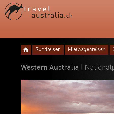
Rundreisen
Mietwagenreisen
Western Australia
| National