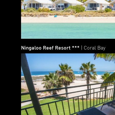
Ningaloo Reef Resort ***
| Coral Bay