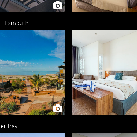
)
| Exmouth
ker Bay