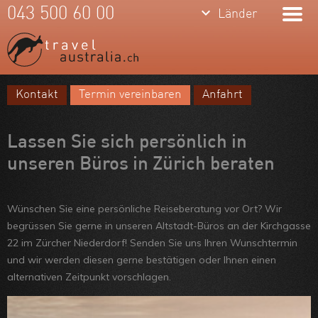
keyboard_arrow_down
043 500 60 00
Länder
Kontakt
Termin vereinbaren
Anfahrt
Meine Favoriten
Team
Lassen Sie sich persönlich in
Über uns
unseren Büros in Zürich beraten
Feedbacks
Wünschen Sie eine persönliche Reiseberatung vor Ort? Wir
Kontakt
begrüssen Sie gerne in unseren Altstadt-Büros an der Kirchgasse
22 im Zürcher Niederdorf! Senden Sie uns Ihren Wunschtermin
ARVB
und wir werden diesen gerne bestätigen oder Ihnen einen
alternativen Zeitpunkt vorschlagen.