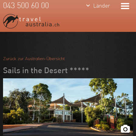
keyboard_arrow_down
043 500 60 00
Länder
Meine Favoriten
Team
Zurück zur Australien-Übersicht
Über uns
Sails in the Desert *****
Feedbacks
Kontakt
ARVB