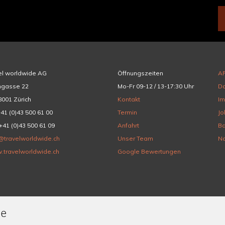
el worldwide AG
Öffnungszeiten
A
hgasse 22
Mo-Fr 09-12 / 13-17:30 Uhr
Da
001 Zürich
Kontakt
I
+41 (0)43 500 61 00
Termin
Jo
+41 (0)43 500 61 09
Anfahrt
Ba
@travelworldwide.ch
Unser Team
Na
.travelworldwide.ch
Google Bewertungen
de