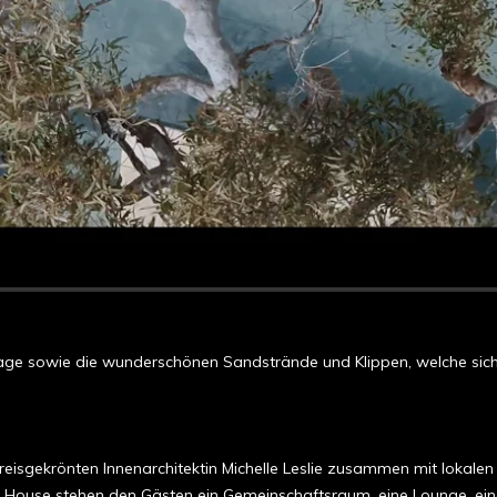
e Lage sowie die wunderschönen Sandstrände und Klippen, welche s
reisgekrönten Innenarchitektin Michelle Leslie zusammen mit lokalen
ouse stehen den Gästen ein Gemeinschaftsraum, eine Lounge, eine Co