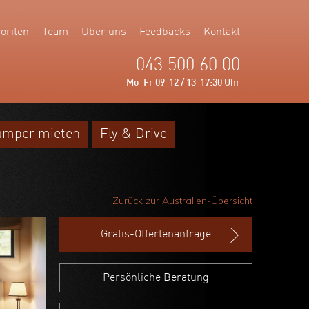
oriten
Team
Über uns
Feedbacks
Kontakt
043 500 60 00
Mo-Fr 09-12 / 13-17:30 Uhr
amper mieten
Fly & Drive
Zurück zur Australien-Übersicht
Gratis-Offertenanfrage
Persönliche Beratung