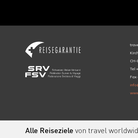
trav
Kirc
CH-8
Tel 
Fax 
info
www
Alle Reiseziele
von travel worldwi