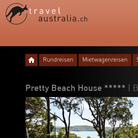
Rundreisen
Mietwagenreisen
Pretty Beach House *****
| 