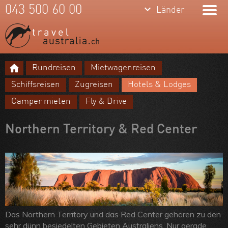
keyboard_arrow_down
043 500 60 00
Länder
Rundreisen
Mietwagenreisen
Meine Favoriten
Schiffsreisen
Zugreisen
Hotels & Lodges
Team
Camper mieten
Fly & Drive
Über uns
Northern Territory & Red Center
Feedbacks
Kontakt
ARVB
Das Northern Territory und das Red Center gehören zu den
sehr dünn besiedelten Gebieten Australiens. Nur gerade