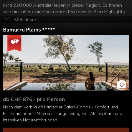
rund 220‘000 Australier leben in dieser Region. Es finden
sich hier aber einige bekanntesten touristischen Highlights
Australiens. Besuchen Sie Alice Springs, den Uluru (Ayers
Rock), Darwin, den Kakadu sowie den Litchfield
Bamurru Plains *****
Nationalpark und den Kings Canyon! Es erwarten Sie
einzigartige Landschaften und eine grosse Vielfalt an
Wildtieren. Der Norden entzückt mit einer tropischen
Vegetation, während der Süden seine Besucher mit roten
Wüsten und Steppenlandschaften in seinen Bann zieht.
Unsere Experten stellen Ihnen gerne eine auf Ihre
persönlichen Bedürfnisse zugeschnittene Rundreise
zusammen!
ab CHF 876.- pro Person
Nach dem Vorbild afrikanischer Safari-Camps - Komfort und
Essen auf hohem Niveau mit ungezwungener Atmosphäre und
intensiven Naturerfahrungen.