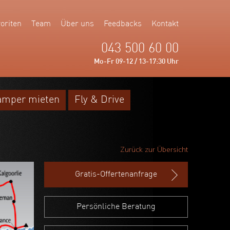
oriten
Team
Über uns
Feedbacks
Kontakt
043 500 60 00
Mo-Fr 09-12 / 13-17:30 Uhr
amper mieten
Fly & Drive
Zurück zur Übersicht
Gratis-Offertenanfrage
Persönliche Beratung