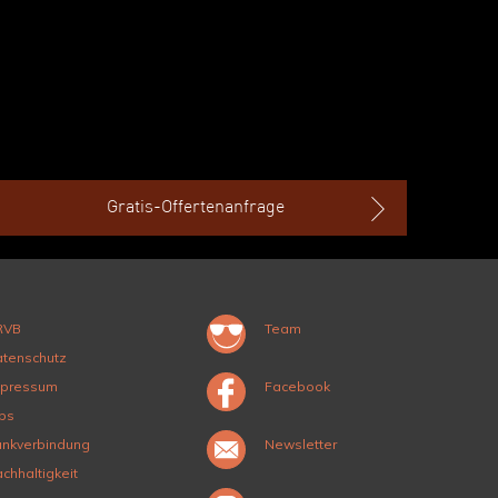
Gratis-Offertenanfrage
RVB
Team
tenschutz
mpressum
Facebook
bs
nkverbindung
Newsletter
chhaltigkeit