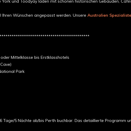
ie York und Toodyay laden mit schönen historischen Gebäuden, Café
ll Ihren Wünschen angepasst werden. Unsere
Australien Spezialist
********************************************
oder Mittelklasse bis Erstklasshotels
 Cave)
ational Park
 6 Tage/5 Nächte ab/bis Perth buchbar. Das detaillierte Programm u