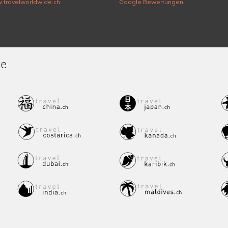
.travelworldwide.ch
Google Bewertungen
de