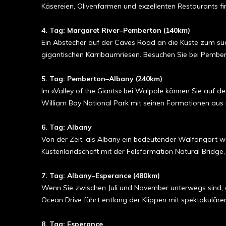
Käsereien, Olivenfarmen und exzellenten Restaurants fin
4. Tag: Margaret River–Pemberton (140km)
Ein Abstecher auf der Caves Road an die Küste zum südw
gigantischen Karribaumriesen. Besuchen Sie bei Pember
5. Tag: Pemberton–Albany (240km)
Im «Valley of the Giants» bei Walpole können Sie auf d
William Bay National Park mit seinen Formationen aus r
6
. Tag
: Albany
Von der Zeit, als Albany ein bedeutender Walfangort w
Küstenlandschaft mit der Felsformation Natural Bridge
7. Tag: Albany–Esperance (480km)
Wenn Sie zwischen Juli und November unterwegs sind, e
Ocean Drive führt entlang der Klippen mit spektakuläre
8
. Tag
: Esperance