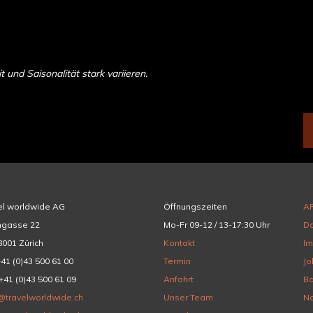
und Saisonalität stark variieren.
el worldwide AG
Öffnungszeiten
A
hgasse 22
Mo-Fr 09-12 / 13-17:30 Uhr
Da
001 Zürich
Kontakt
I
+41 (0)43 500 61 00
Termin
Jo
+41 (0)43 500 61 09
Anfahrt
Ba
@travelworldwide.ch
Unser Team
Na