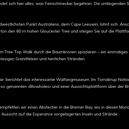
det sich hier alles, was Feinschmecker begehren. Die umliegenden St
estlichsten Punkt Australiens, dem Cape Leeuwin, lohnt sich. Ansch
ton den 60 m hohen Gloucester Tree und steigen Sie auf die Platt
em Tree Top Walk durch die Baumkronen spazieren – ein einmaliges E
iesigen Granitfelsen und herrlichen Stränden.
ar, berichtet das interessante Walfangmuseum. Im Torndirrup Nationa
, so genannten «Blowholes» und einer Aussichtsplattform über der B
mpfehlen wir einen Abstecher in die Bremer Bay, wo in diesen Mona
r Aussicht auf die Esperance vorgelagerten Inseln und Strände.