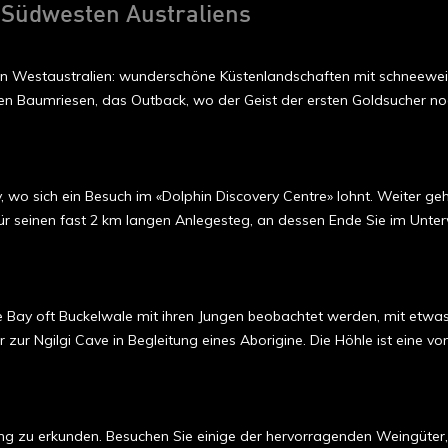
 Südwesten Australiens
on Westaustralien: wunderschöne Küstenlandschaften mit schneeweis
lten Baumriesen, das Outback, wo der Geist der ersten Goldsucher n
y, wo sich ein Besuch im «Dolphin Discovery Centre» lohnt. Weiter g
 für seinen fast 2 km langen Anlegesteg, an dessen Ende Sie im Un
ay oft Buckelwale mit ihren Jungen beobachtet werden, mit etwas
zur Ngilgi Cave in Begleitung eines Aborigine. Die Höhle ist eine vo
ng zu erkunden. Besuchen Sie einige der hervorragenden Weingüter,