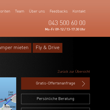
oriten
Team
Über uns
Feedbacks
Kontakt
043 500 60 00
Mo-Fr 09-12 / 13-17:30 Uhr
amper mieten
Fly & Drive
Zurück zur Übersicht
Gratis-Offertenanfrage
Persönliche Beratung