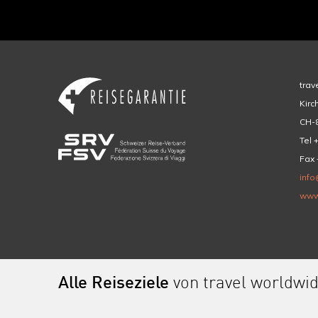
trav
Kirc
CH-8
Tel 
Fax 
info
www
Alle Reiseziele
von travel worldwi