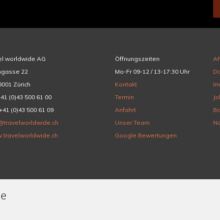
el worldwide AG
Öffnungszeiten
A
hgasse 22
Mo-Fr 09-12 / 13-17:30 Uhr
Da
001 Zürich
Kontakt
I
+41 (0)43 500 61 00
Termin
Jo
+41 (0)43 500 61 09
Anfahrt
Ba
@travelworldwide.ch
Unser Team
Na
.travelworldwide.ch
Google Bewertungen
de