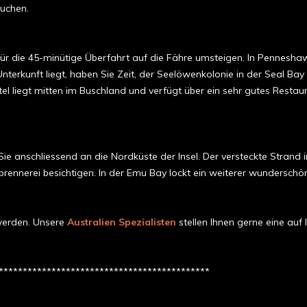
suchen.
 für die 45-minütige Überfahrt auf die Fähre umsteigen. In Pennes
terkunft liegt, haben Sie Zeit, der Seelöwenkolonie in der Seal Bay
tel liegt mitten im Buschland und verfügt über ein sehr gutes Resta
e anschliessend an die Nordküste der Insel. Der versteckte Strand i
rbrennerei besichtigen. In der Emu Bay lockt ein weiterer wunder­sc
werden. Unsere
Australien Spezialisten
stellen Ihnen gerne eine auf
********************************************