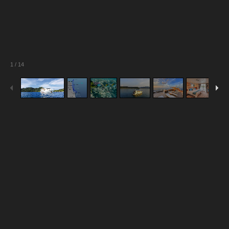
1
/
14