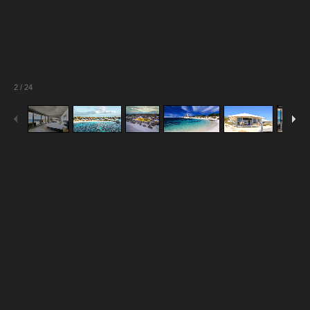
2
/
24