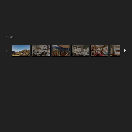
1
/
41