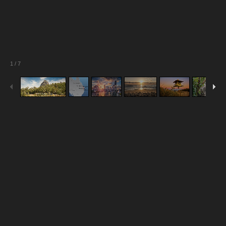
1
/
7