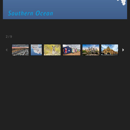
2
/
9