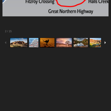
2
/
15